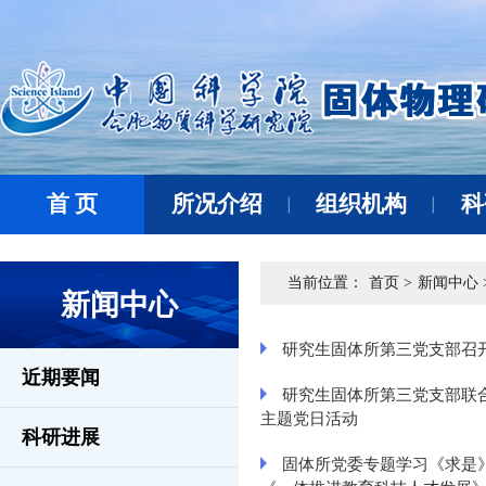
首 页
所况介绍
组织机构
科
当前位置：
首页 >
新闻中心 
新闻中心
研究生固体所第三党支部召
近期要闻
研究生固体所第三党支部联合
主题党日活动
科研进展
固体所党委专题学习《求是