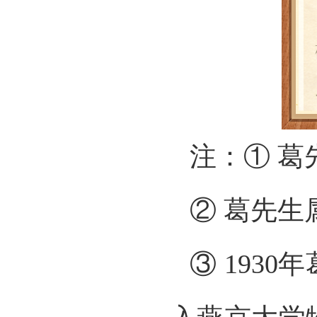
注：① 
② 葛先生
③ 193