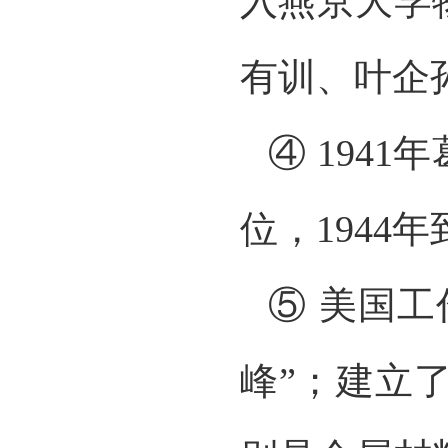
入燕京大学
有训、叶企
④ 194
位，194
⑤ 美国
峰”；建立